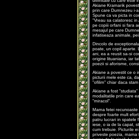
divinitate cu care este 
Akiane Kramarik povestes
prin care Dumnezeu i-a 
Spune ca va picta in con
"Vreau sa calatoresc in 
pe copiii orfani si fara
mesajul pe care Dumneze
infatiseaza animale, peis
Dincolo de exceptionalul
poate, un copil aparte. 
ani, ea a reusit sa-si c
origine lituaniana, iar t
poezii si aforisme, cons
Akiane a povestit ce o 
picturii mele este ca, 
"ofilim" chiar daca stam
Akiane a fost "studiata" 
modalitatile prin care e
"miracol".
Mama fetei recunoaste ha
despre foarte mult efort
patru lucrari in spatele
iese, o ia de la capat, 
cum trebuie. Picturile e
priveste poezia, mama fe