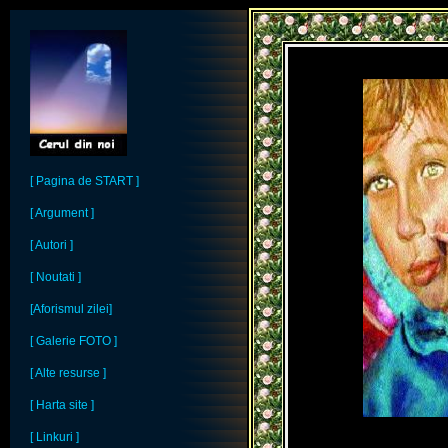
[ Pagina de START ]
[ Argument ]
[ Autori ]
[ Noutati ]
[Aforismul zilei]
[ Galerie FOTO ]
[ Alte resurse ]
[ Harta site ]
[ Linkuri ]