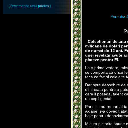
[ Recomanda unui prieten ]
Youtube A
P
- Colectionari de arta
milioane de dolari pent
de numai de 12 ani. Fe
unei revelatii avute 
picteze pentru El.
La o prima vedere, micu
se comporta ca orice feti
faca ce fac si celelalt
Dar spre deosebire de ac
dimineata pentru a pute
care il poseda, talent ca
un copil genial.
Parintii i-au remarcat t
Akianei s-a dovedit atat
hale pentru depozitarea 
Micuta pictorita spune c