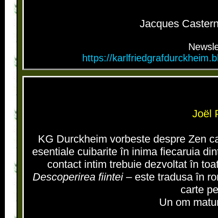
Jacques Castern
Newslet
https://karlfriedgrafdurckheim
Joël P
KG Durckheim vorbeste despre Zen ca d
esentiale cuibarite în inima fiecaruia din
contact intim trebuie dezvoltat în toat
Descoperirea fiintei
– este tradusa în r
carte pe
Un om matur 