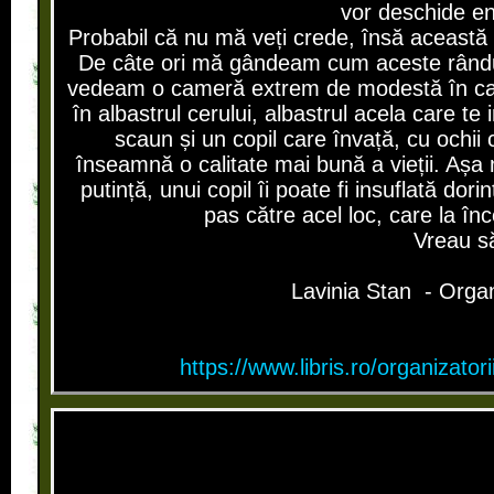
vor deschide en
Probabil că nu mă veți crede, însă această 
De câte ori mă gândeam cum aceste rânduri
vedeam o cameră extrem de modestă în care u
în albastrul cerului, albastrul acela care te
scaun și un copil care învață, cu ochii
înseamnă o calitate mai bună a vieții. Așa
putință, unui copil îi poate fi insuflată do
pas către acel loc, care la înc
Vreau să
Lavinia Stan - Organ
https://www.libris.ro/organizat