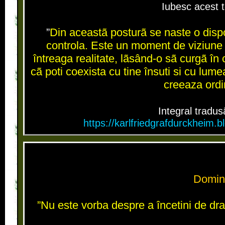
Iubesc acest t
”
Din aceastã posturã se naste o dispoz
controla. Este un moment de viziune i
întreaga realitate, lãsând-o sã curgã în 
cã poti coexista cu tine însuti si cu lum
creeaza ordin
Integral tradus
https://karlfriedgrafdurckheim
Domin
”Nu este vorba despre a încetini de drag