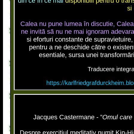
din ce în ce mai
disponibili pentru o tra
si
Calea nu pune lumea în discutie, Calea 
ne invitã sã nu ne mai ignoram adevara
si eforturi constante de supravietuire, 
pentru a ne deschide cãtre o existent
esentiale, sursa unei transformãri
Traducere integra
https://karlfriedgrafdurckheim.bl
Jacques Castermane - ”
Omul care
Despre exercitiul meditativ numit Kin-Hin