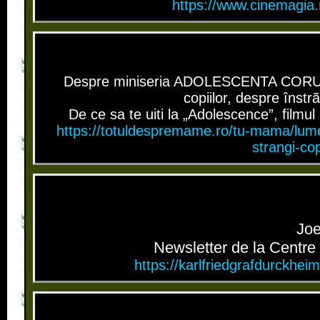
https://www.cinemagia.
Despre miniseria ADOLESCENTA CORUPTÃ
copiilor, despre înstr
De ce sa te uiti la „Adolescence”, filmul c
https://totuldespremame.ro/tu-mama/lumea-
strangi-cop
Joe
Newsletter de la Centre 
https://karlfriedgrafdurckhe