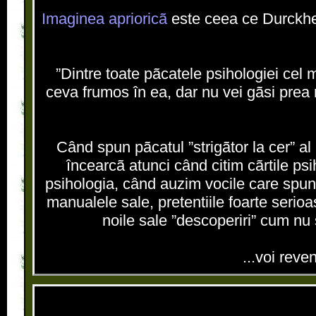
Imaginea aprioricã
este ceea ce Durck
”Dintre toate pãcatele psihologiei cel 
ceva frumos în ea, dar nu vei gãsi prea
Când spun pãcatul ”strigãtor la cer” al 
încearcã atunci când citim cãrtile psi
psihologia, când auzim vocile care spun
manualele sale, pretentiile foarte serioa
noile sale ”descoperiri” cum nu
...voi reve