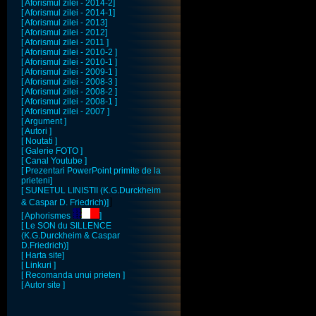
[ Aforismul zilei - 2014-2]
[ Aforismul zilei - 2014-1]
[ Aforismul zilei - 2013]
[ Aforismul zilei - 2012]
[ Aforismul zilei - 2011 ]
[ Aforismul zilei - 2010-2 ]
[ Aforismul zilei - 2010-1 ]
[ Aforismul zilei - 2009-1 ]
[ Aforismul zilei - 2008-3 ]
[ Aforismul zilei - 2008-2 ]
[ Aforismul zilei - 2008-1 ]
[ Aforismul zilei - 2007 ]
[ Argument ]
[ Autori ]
[ Noutati ]
[ Galerie FOTO ]
[ Canal Youtube ]
[ Prezentari PowerPoint primite de la
prieteni]
[ SUNETUL LINISTII (K.G.Durckheim
]
& Caspar D. Friedrich)]
[ Aphorismes
]
[ Le SON du SILLENCE
(K.G.Durckheim & Caspar
D.Friedrich)]
[ Harta site]
[ Linkuri ]
[ Recomanda unui prieten ]
[ Autor site ]