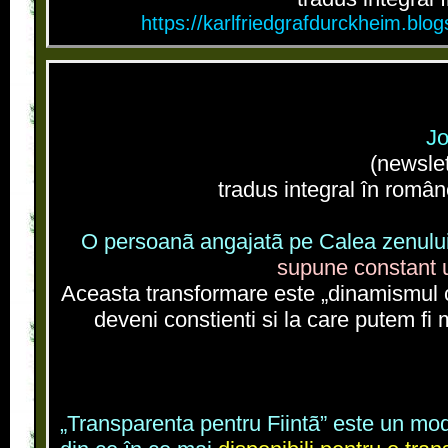
https://karlfriedgrafdurckheim.bl
Jo
(newsle
tradus integral în române
O persoanã angajatã pe Calea zenului
supune constant u
Aceasta transformare este „dinamismul cre
deveni constienti si la care putem fi m
„Transparenta pentru Fiintã” este un mod 