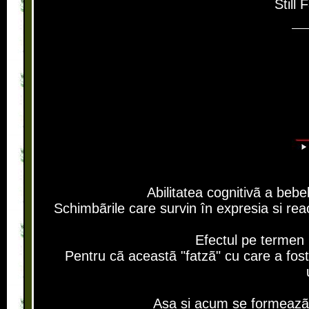
Still
Abilitatea cognitivã a bebe
Schimbãrile care survin în expresia si rea
Efectul pe termen l
Pentru cã aceastã "fatzã" cu care a fos
Asa si acum se formea