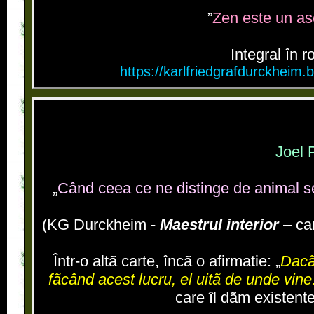
”
Zen este un asc
Integral în 
https://karlfriedgrafdurckhei
Joel 
„
Când ceea ce ne distinge de animal s
(KG Durckheim -
Maestrul interior
– car
Într-o altã carte, încã o afirmatie: „
Dacã 
fãcând acest lucru, el uitã de unde vine
care îl dãm existente