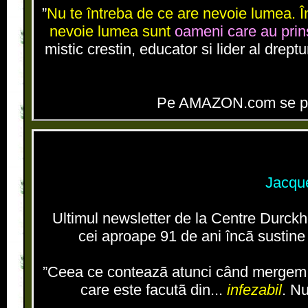
”
Nu te întreba de ce are nevoie lumea. În
nevoie lumea sunt
oameni care au prin
mistic crestin, educator si lider al drept
Pe AMAZON.com se pot ve
Jacque
Ultimul newsletter de la Centre Durck
cei aproape 91 de ani încã sustine s
”Ceea ce conteazã atunci când mergem pe
care este facutã din...
infezabil
. Nu