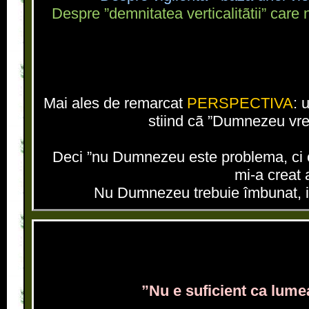
Despre ”demnitatea verticalitãtii” care 
Mai ales de remarcat
PERSPECTIVA
: 
stiind cã ”Dumnezeu vrea
Deci ”nu Dumnezeu este problema, ci o
mi-a creat a
Nu Dumnezeu trebuie îmbunat, impl
”Nu e suficient ca lume